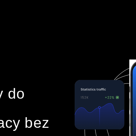
y do
racy bez