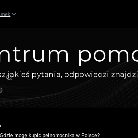
unek
ntrum pom
sz jakieś pytania, odpowiedzi znajdzi
Gdzie mogę kupić pełnomocnika w Polsce?