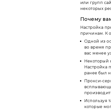
или групп сай
некоторых ре
Почему ва
Настройка пр
причинам. К 
Одной из о
во время п
вас менее у
Некоторый к
Настройка п
ранее был н
Прокси-сер
всплывающи
производит
Используя т
которые мо