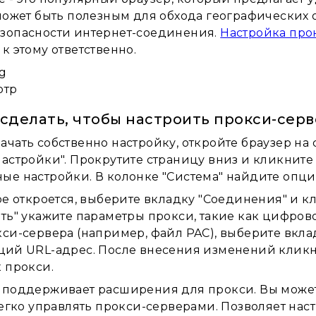
 может быть полезным для обхода географических
зопасности интернет-соединения.
Настройка про
к этому ответственно.
отр
 сделать, чтобы настроить прокси-серв
ачать собственно настройку, откройте браузер на
Настройки". Прокрутите страницу вниз и кликните
ые настройки. В колонке "Система" найдите опци
ое откроется, выберите вкладку "Соединения" и кл
ть" укажите параметры прокси, такие как цифрово
кси-сервера (например, файл PAC), выберите вкла
щий URL-адрес. После внесения изменений кликни
 прокси.
 поддерживает расширения для прокси. Вы може
 легко управлять прокси-серверами. Позволяет на