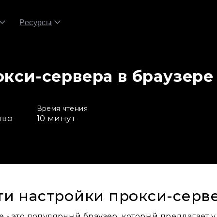
Ресурсы
окси-сервера в браузере
Время чтения
тво
10
минут
ти настройки прокси-серв
e - это популярный браузер, который предлагает