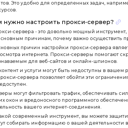
тов. Это удобно для определенных задач, наприм
сурсов.
м нужно настроить прокси-сервер?
окси-сервера - это довольно мощный инструмент,
основным причинам, почему важно осуществить пр
сновных причин настройки прокси-сервера являе
росмотра интернета. Прокси-серверы помогают ск
знаваемым для веб-сайтов и онлайн-шпионов.
онтент и услуги могут быть недоступны в вашем 
рокси-сервера позволяет обойти эти ограничения,
едоступен.
веры могут фильтровать трафик, обеспечивать си
х окон и вредоносного программного обеспечения
ельность вашего интернет-соединения.
акой современный инструмент, вы можете защитит
гут собирать информацию о вашей деятельности в