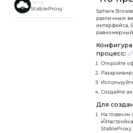
Автор
StableProxy
Sphere Browse
различным ве
интерфейса, 
равномерный 
Конфигурац
процесс:
Откройте оф
Разархивир
Используйте
Создайте ак
Для созда
На главном 