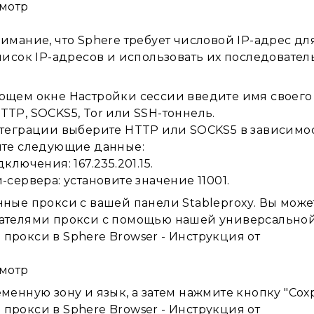
мотр
имание, что Sphere требует числовой IP-адрес д
писок IP-адресов и использовать их последовате
ющем окне Настройки сессии введите имя своего 
TP, SOCKS5, Tor или SSH-тоннель.
нтеграции выберите HTTP или SOCKS5 в зависимос
ите следующие данные:
ключения: 167.235.201.15.
-сервера: установите значение 11001.
ные прокси с вашей панели Stableproxy. Вы може
ателями прокси с помощью нашей универсальной
мотр
менную зону и язык, а затем нажмите кнопку "Сохр