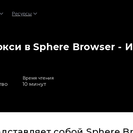
Ресурсы
кси в Sphere Browser - 
Время чтения
тво
10
минут
едставляет собой Sphere B