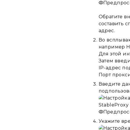
Предпрос
Обратите вн
составить с
адрес.
Во всплыва
например HT
Для этой и
Затем введ
IP-адрес под
Порт прокси
Введите дан
подпользов
Предпрос
Укажите вре