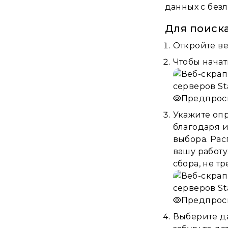
данных с без
Для поиск
Откройте ве
Чтобы начат
Предпрос
Укажите опр
благодаря и
выбора. Рас
вашу работу
сбора, не т
Предпрос
Выберите да