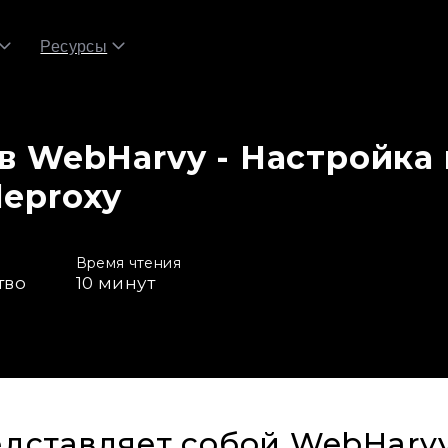
Ресурсы
в WebHarvy - Настройка
leproxy
Время чтения
тво
10
минут
едставляет собой WebHarv