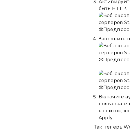
Активируйт
быть HTTP.
Предпрос
Заполните п
Предпрос
Предпрос
Включите ау
пользовател
в список, к
Apply.
Так, теперь 