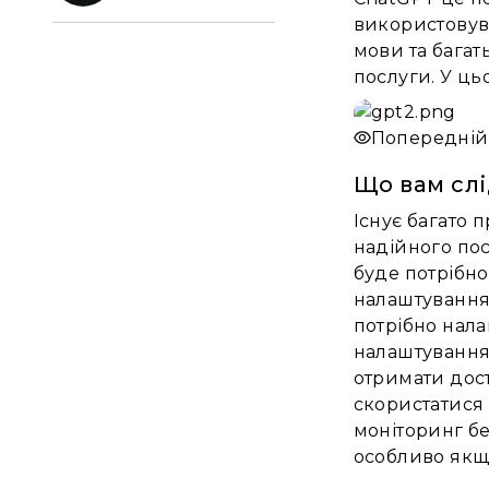
використовува
мови та багат
послуги. У цьо
Попередній
Що вам слі
Існує багато 
надійного пос
буде потрібно
налаштування 
потрібно нала
налаштуваннях
отримати дост
скористатися 
моніторинг б
особливо якщ