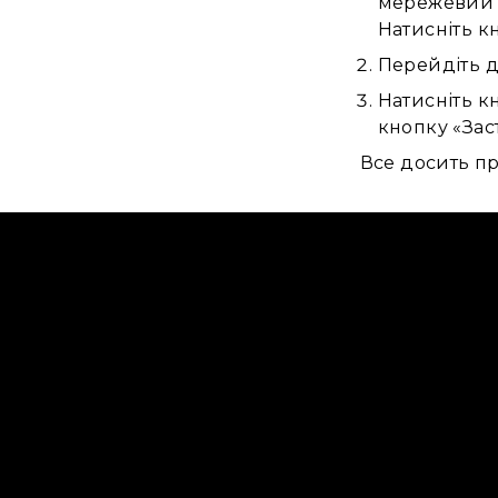
мережевий і
Натисніть к
Перейдіть д
Натисніть к
кнопку «Зас
Все досить пр