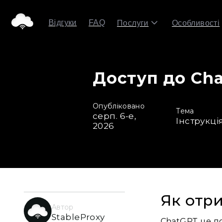
Відгуки
FAQ
Послуги
Особливості
Доступ до Cha
Опубліковано
Тема
серп. 6-е,
Інструкці
2026
Як отр
Автор
StableProxy
ChatGPT це п