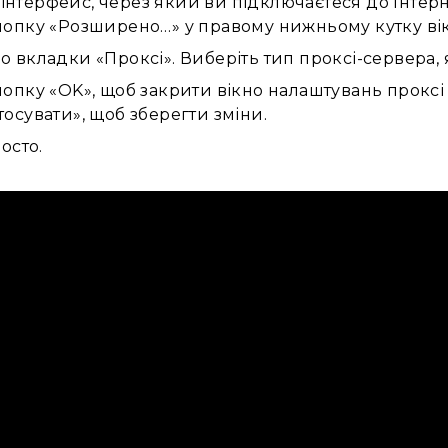
нтерфейс, через який ви підключаєтеся до Інтернет
нопку «Розширено…» у правому нижньому кутку вік
о вкладки «Проксі». Виберіть тип проксі-сервера,
нопку «OK», щоб закрити вікно налаштувань проксі 
тосувати», щоб зберегти зміни.
осто.