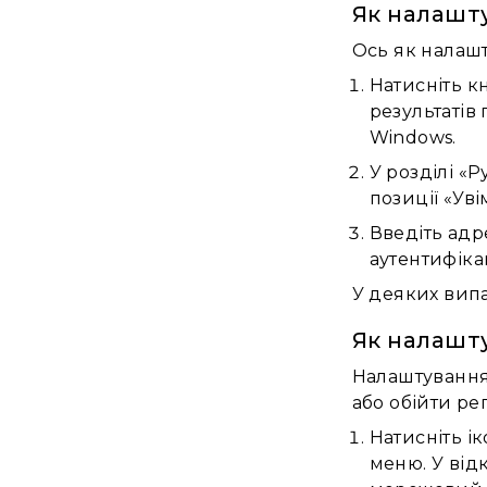
Як налашту
Ось як налашт
Натисніть кн
результатів
Windows.
У розділі «
позиції «Ув
Введіть адр
аутентифікац
У деяких випа
Як налашту
Налаштування
або обійти ре
Натисніть і
меню. У від