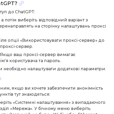
atGPT?
туп до ChatGPT:
 а потім виберіть відповідний варіант з
 перенаправлять на сторінку налаштувань проксі
біля опції «Використовувати проксі-сервер» до
 проксі-сервер.
. Якщо ваш проксі-сервер вимагає
ім'я користувача та пароль.
ти необхідно налаштувати додаткові параметри.
ним, якщо ви хочете забезпечити анонімність
нктів тут знаходяться:
иберіть «Системні налаштування» з випадаючого
зділ «Мережа». У бічному меню виберіть