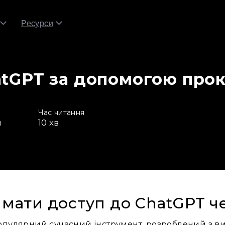
Ресурси
tGPT за допомогою прок
Час читання
я
10
хв
имати доступ до ChatGPT ч
опулярний сучасний інструмент, розроблений з ви