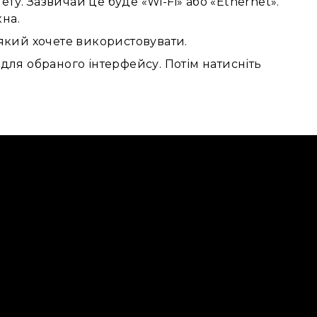
у. Зазвичай це буде «Wi-Fi» або «Ethernet».
на.
 який хочете використовувати.
для обраного інтерфейсу. Потім натисніть