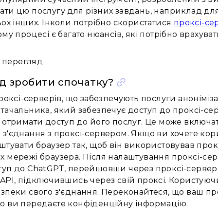
ти цю послугу для різних завдань, наприклад для 
ьох інших. Інколи потрібно скористатися
проксі-се
му процесі є багато нюансів, які потрібно врахуват
 перегляд
д зробити спочатку?
проксі-серверів, що забезпечують послуги аноніміза
тачальника, який забезпечує доступ до проксі-сер
 отримати доступ до його послуг. Це може включат
з'єднання з проксі-сервером. Якщо ви хочете кор
штувати браузер так, щоб він використовував прок
 мережі браузера. Після налаштування проксі-сер
уп до ChatGPT, перейшовши через проксі-сервер. 
API, підключившись через свій проксі. Користуюч
езпеки свого з'єднання. Переконайтеся, що ваш п
о ви передаєте конфіденційну інформацію.