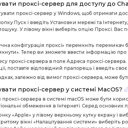
вати проксі-сервер для доступу до Ch
увати проксі-сервер у Windows, щоб отримати дос
опку Пуск і введіть Установки мережі та Інтернету,
 пошуку. У лівому вікні виберіть опцію Проксі. Вас
Ручна конфігурація проксі» перемкніть перемикач 
імкнути». Тепер ви зможете ввести інформацію про
есу проксі-сервера в поле Адреса проксі-сервера
ії, поставте відповідний прапорець і введіть своє 
дках, залежно від вимог проксі-сервера, може бу
вати проксі-сервер у системі MacOS?
 проксі-сервера в системі macOS може бути корис
гіональні обмеження в Інтернеті. Серед основних пу
конку «Apple» у лівому верхньому кутку екрану і в
критому вікні «Налаштування системи» виберіть ро