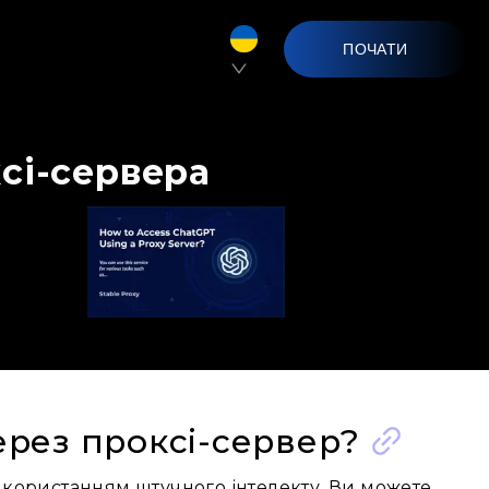
ПОЧАТИ
сі-сервера
ерез проксі-сервер?
користанням штучного інтелекту. Ви можете