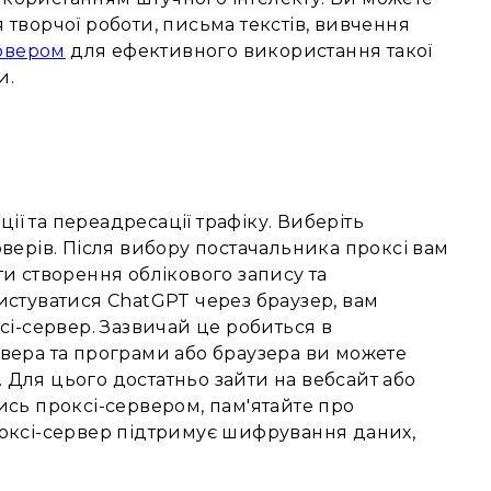
творчої роботи, письма текстів, вивчення
рвером
для ефективного використання такої
и.
ції та переадресації трафіку. Виберіть
верів. Після вибору постачальника проксі вам
и створення облікового запису та
истуватися ChatGPT через браузер, вам
сі-сервер. Зазвичай це робиться в
вера та програми або браузера ви можете
Для цього достатньо зайти на вебсайт або
ись проксі-сервером, пам'ятайте про
роксі-сервер підтримує шифрування даних,