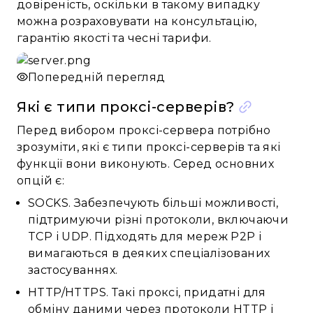
довіреність, оскільки в такому випадку
можна розраховувати на консультацію,
гарантію якості та чесні тарифи.
Попередній перегляд
Які є типи проксі-серверів?
Перед вибором проксі-сервера потрібно
зрозуміти, які є типи проксі-серверів та які
функції вони виконують. Серед основних
опцій є:
SOCKS. Забезпечують більші можливості,
підтримуючи різні протоколи, включаючи
TCP і UDP. Підходять для мереж P2P і
вимагаються в деяких спеціалізованих
застосуваннях.
HTTP/HTTPS. Такі проксі, придатні для
обміну даними через протоколи HTTP і