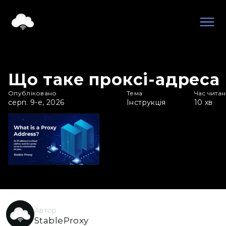
Що таке проксі-адреса
Опубліковано
Тема
Час чита
серп. 9-е, 2026
Інструкція
10
хв
Автор
StableProxy