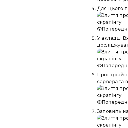
Для цього п
Попередн
У вкладці Вх
досліджуват
Попередн
Прогортайте
сервера та 
Попередн
Заповніть н