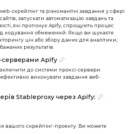
web-скрейпінг та різноманітні завдання у сфері
сайтів, запускати автоматизацію завдань та
ості, які пропонує Apify, спрощують процес
свід кодування обмежений. Якщо ви шукаєте
торингу цін або збору даних для аналітики,
бажаних результатів.
-серверами Apify
включити до системи проксі-сервери.
і ефективно виконувати завдання веб-
ів Stableproxy через Apify:
ля вашого скрейпінг-проекту. Ви можете
.