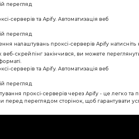
ій перегляд
ій перегляд
ння налаштувань проксі-серверів Apify натисніть н
як веб-скрейпінг закінчився, ви можете переглянути
форматі.
ій перегляд
тування проксі-серверів через Apify - це легко та
си перед переглядом сторінок, щоб гарантувати у