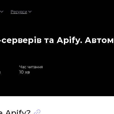
Ресурси
-серверів та Apify. Авто
Час читання
я
10
хв
 Apify?