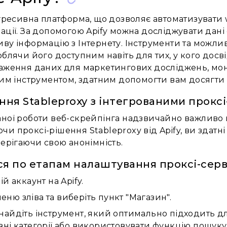
огресивна платформа, що дозволяє автоматизувати 
ації. За допомогою Apify можна досліджувати дані 
ву інформацію з Інтернету. Інструменти та можлив
облячи його доступним навіть для тих, у кого до
аження даних для маркетингових досліджень, моні
ним інструментом, здатним допомогти вам досягти 
ня Stableproxy з інтегрованими проксі
аної роботи веб-скрейпінга надзвичайно важливо 
и проксі-рішення Stableproxy від Apify, ви здатн
берігаючи свою анонімність.
 по етапам налаштування проксі-сервер
ій аккаунт на Apify.
еню зліва та виберіть пункт "Магазин".
знайдіть інструмент, який оптимально підходить д
ізні категорії або використовувати функцію пошуку