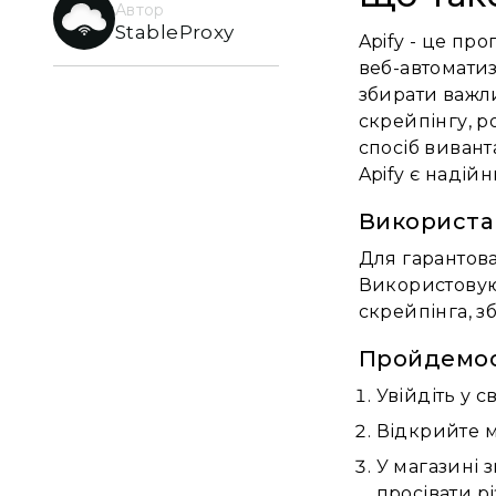
Автор
StableProxy
Apify - це пр
веб-автоматиз
збирати важли
скрейпінгу, р
спосіб вивант
Apify є надій
Використан
Для гарантов
Використовуюч
скрейпінга, з
Пройдемося
Увійдіть у св
Відкрийте м
У магазині 
просівати р