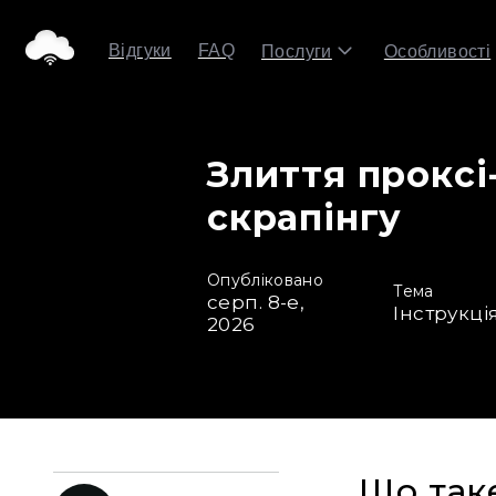
Відгуки
FAQ
Послуги
Особливості
Злиття проксі
скрапінгу
Опубліковано
Тема
серп. 8-е,
Інструкці
2026
Що таке