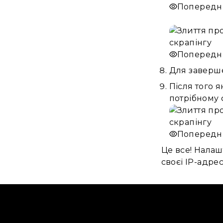
Попередн
Попередн
Для заверше
Після того 
потрібному 
Попередн
Це все! Налаш
своєї IP-адре