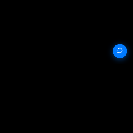
StableProxy.pl © 2023-2024
Oferta publiczna
Polityka prywatności
Warunki serwisu
Failed to fetch