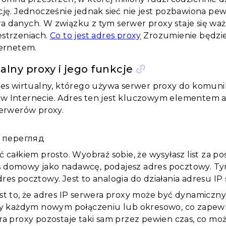
cję. Jednocześnie jednak sieć nie jest pozbawiona pe
a danych. W związku z tym serwer proxy staje się w
estrzeniach.
Co to jest adres proxy
Zrozumienie będzie 
ternetem.
alny proxy i jego funkcje
res wirtualny, którego używa serwer proxy do komuni
w Internecie. Adres ten jest kluczowym elementem 
serwerów proxy.
 перегляд
ć całkiem prosto. Wyobraź sobie, że wysyłasz list za 
 domowy jako nadawcę, podajesz adres pocztowy. Tym 
res pocztowy. Jest to analogia do działania adresu IP
st to, że adres IP serwera proxy może być dynamiczny
rzy każdym nowym połączeniu lub okresowo, co zape
ra proxy pozostaje taki sam przez pewien czas, co mo