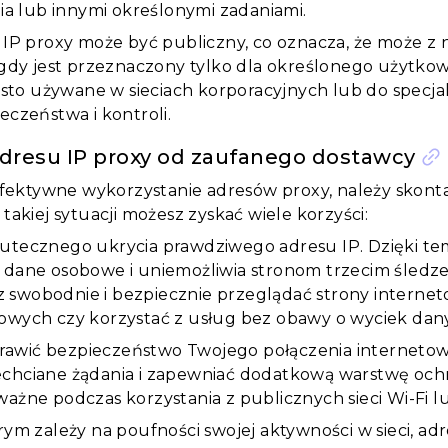
ia lub innymi określonymi zadaniami.
IP proxy może być publiczny, co oznacza, że ​​może z
 gdy jest przeznaczony tylko dla określonego użytk
ęsto używane w sieciach korporacyjnych lub do spec
czeństwa i kontroli.
adresu IP proxy od zaufanego dostawcy
efektywne wykorzystanie adresów proxy, należy skonta
takiej sytuacji możesz zyskać wiele korzyści:
utecznego ukrycia prawdziwego adresu IP. Dzięki te
 dane osobowe i uniemożliwia stronom trzecim śledze
swobodnie i bezpiecznie przeglądać strony internet
owych czy korzystać z usług bez obawy o wyciek dan
wić bezpieczeństwo Twojego połączenia internetowe
chciane żądania i zapewniać dodatkową warstwę ochr
ważne podczas korzystania z publicznych sieci Wi-Fi l
órym zależy na poufności swojej aktywności w sieci, a