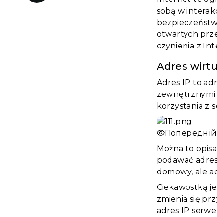
sobą w interak
bezpieczeństw
otwartych prz
czynienia z In
Adres wirtu
Adres IP to ad
zewnętrznymi 
korzystania z 
Попередній
Można to opisa
podawać adres
domowy, ale ad
Ciekawostką je
zmienia się p
adres IP serwe