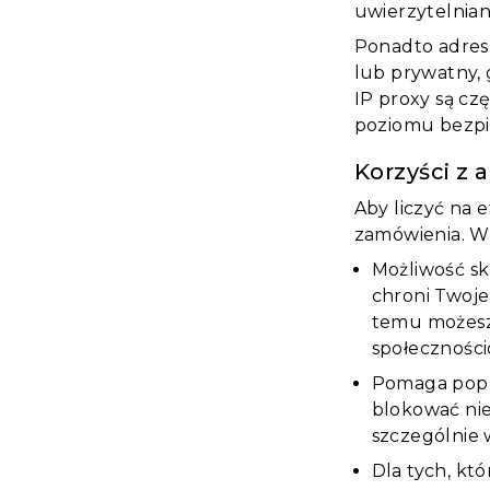
uwierzytelnian
Ponadto adres 
lub prywatny,
IP proxy są cz
poziomu bezpie
Korzyści z 
Aby liczyć na 
zamówienia. W 
Możliwość sk
chroni Twoje
temu możesz 
społeczności
Pomaga popra
blokować nie
szczególnie 
Dla tych, kt