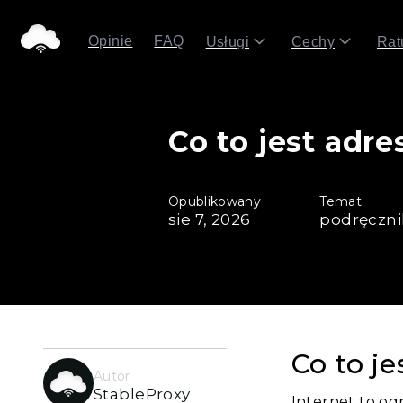
Opinie
FAQ
Usługi
Cechy
Rat
Co to jest adre
Opublikowany
Temat
sie 7, 2026
podręczni
Co to j
Autor
StableProxy
Internet to og