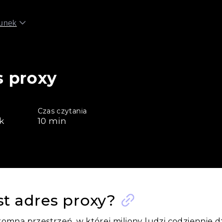
unek
s proxy
Czas czytania
k
10
min
est adres proxy?
romna przestrzeń, w której miliony ludzi codziennie dz