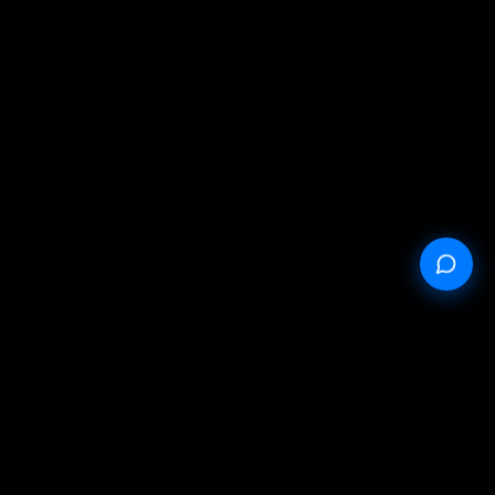
StableProxy.pl © 2023-2024
Oferta publiczna
Polityka prywatności
Warunki serwisu