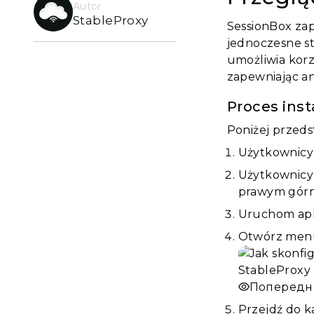
Autor
StableProxy
SessionBox za
jednoczesne st
umożliwia korz
zapewniając a
Proces inst
Poniżej przeds
Użytkownicy 
Użytkownicy F
prawym gór
Uruchom apli
Otwórz menu, 
Попередн
Przejdź do ka