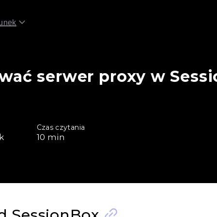
unek
wać serwer proxy w Sessi
Czas czytania
k
10
min
d SessionBox