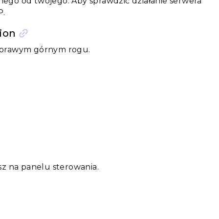
nego od twojego. Aby sprawdzić działanie serwera
P.
ion
 w prawym górnym rogu.
esz na panelu sterowania.