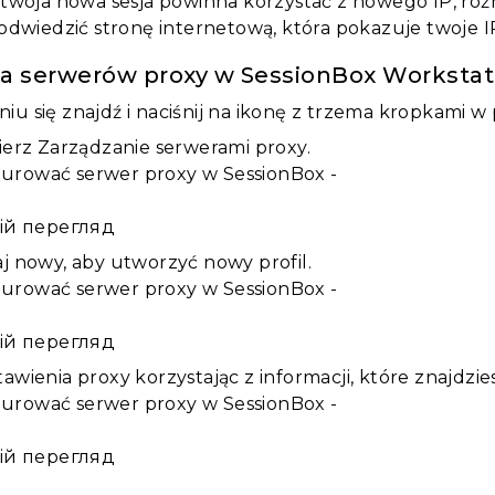
twoja nowa sesja powinna korzystać z nowego IP, róż
odwiedzić stronę internetową, która pokazuje twoje I
ja serwerów proxy w SessionBox Workstat
iu się znajdź i naciśnij na ikonę z trzema kropkami
bierz Zarządzanie serwerami proxy.
ій перегляд
aj nowy, aby utworzyć nowy profil.
ій перегляд
tawienia proxy korzystając z informacji, które znajdzi
ій перегляд