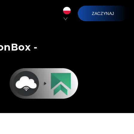
ZACZYNAJ
onBox -