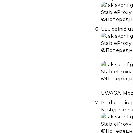
Попередн
Uzupełnić ust
Попередн
Попередн
UWAGA: Może
Po dodaniu p
Następnie nac
Попередн