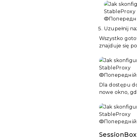
Попередн
Uzupełnij na
Wszystko gotow
znajduje się p
Попередній
Dla dostępu do
nowe okno, gd
Попередній
SessionBox