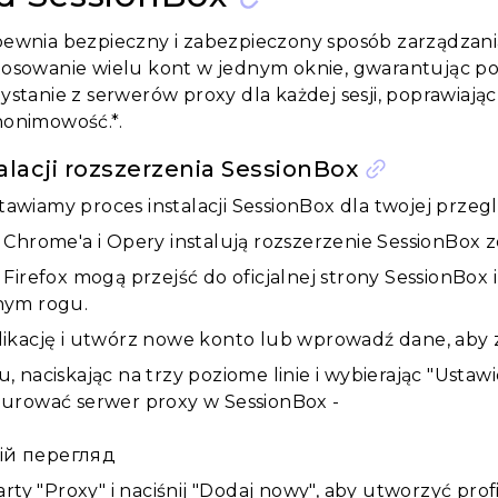
pewnia bezpieczny i zabezpieczony sposób zarządzani
osowanie wielu kont w jednym oknie, gwarantując pou
ystanie z serwerów proxy dla każdej sesji, poprawiają
nonimowość.*.
alacji rozszerzenia SessionBox
tawiamy proces instalacji SessionBox dla twojej przegl
Chrome'a i Opery instalują rozszerzenie SessionBox z
irefox mogą przejść do oficjalnej strony SessionBox i 
nym rogu.
kację i utwórz nowe konto lub wprowadź dane, aby za
naciskając na trzy poziome linie i wybierając "Ustawie
ій перегляд
rty "Proxy" i naciśnij "Dodaj nowy", aby utworzyć profi