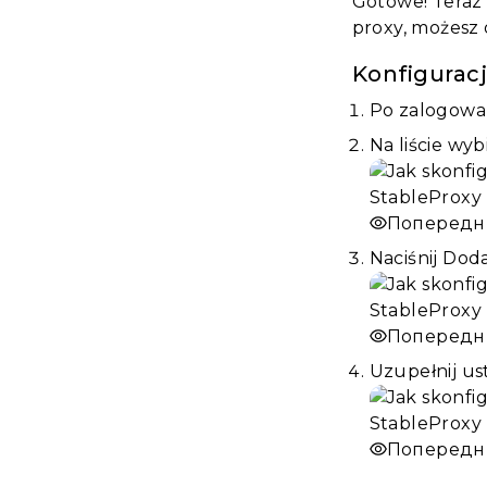
Gotowe! Teraz 
proxy, możesz 
Konfigurac
Po zalogowan
Na liście wy
Попередн
Naciśnij Dod
Попередн
Uzupełnij us
Попередн