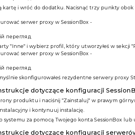
kartę i wróć do dodatku. Nacisnąć trzy punkty obok n
ій перегляд
rty "Inne" i wybierz profil, który utworzyłeś w sekcji 
ій перегляд
myślnie skonfigurowałeś rezydentne serwery proxy S
strukcje dotyczące konfiguracji Session
trony produktu i naciśnij "Zainstaluj" w prawym górn
instalacyjny i kontynuuj instalację.
do systemu za pomocą Twojego konta SessionBox lub utw
strukcje dotyczące konfiguracji serweró