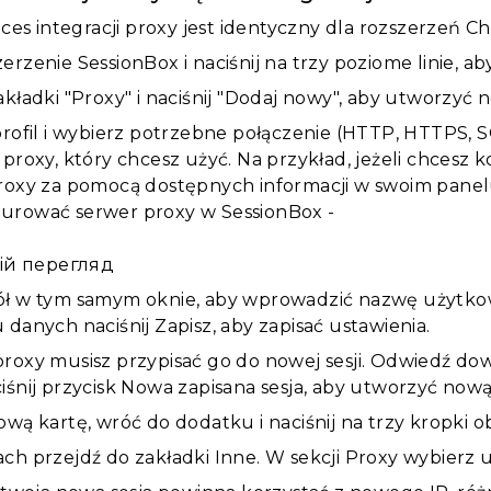
ces integracji proxy jest identyczny dla rozszerzeń Ch
erzenie SessionBox i naciśnij na trzy poziome linie, 
kładki "Proxy" i naciśnij "Dodaj nowy", aby utworzyć n
profil i wybierz potrzebne połączenie (HTTP, HTTPS, 
 proxy, który chcesz użyć. Na przykład, jeżeli chcesz 
roxy za pomocą dostępnych informacji w swoim pane
ій перегляд
ł w tym samym oknie, aby wprowadzić nazwę użytkow
 danych naciśnij Zapisz, aby zapisać ustawienia.
roxy musisz przypisać go do nowej sesji. Odwiedź do
iśnij przycisk Nowa zapisana sesja, aby utworzyć nową 
wą kartę, wróć do dodatku i naciśnij na trzy kropki ob
ch przejdź do zakładki Inne. W sekcji Proxy wybierz u