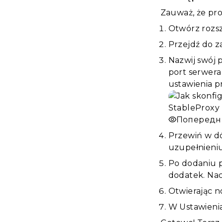
Zauważ, że pro
Otwórz rozsz
Przejdź do za
Nazwij swój 
port serwera
ustawienia p
Попередн
Przewiń w dó
uzupełnieniu
Po dodaniu p
dodatek. Nac
Otwierając no
W Ustawienia