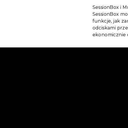
SessionBox i M
SessionBox moż
funkcje, jak z
odciskami prze
ekonomicznie 