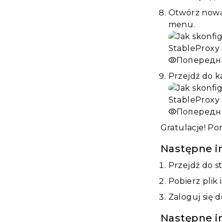
Otwórz nową 
menu.
Попередн
Przejdź do ka
Попередн
Gratulacje! Po
Następne in
Przejdź do s
Pobierz plik 
Zaloguj się 
Następne in