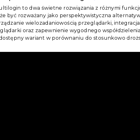
ultilogin to dwa świetne rozwiązania z różnymi funkcj
e być rozważany jako perspektywistyczna alternatywa 
arządzanie wielozadaniowością przeglądarki, integracj
glądarki oraz zapewnienie wygodnego współdzielenia.
dostępny wariant w porównaniu do stosunkowo drożs