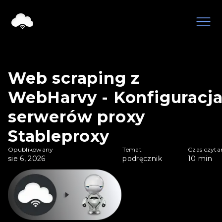
Web scraping z
WebHarvy - Konfiguracj
serwerów proxy
Stableproxy
Opublikowany
Temat
Czas czyta
sie 6, 2026
podręcznik
10
min