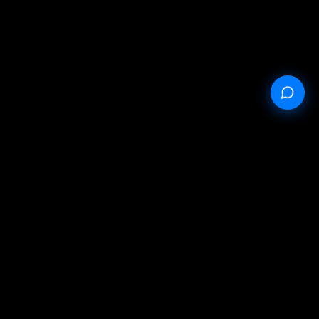
StableProxy.pl © 2023-2024
Oferta publiczna
Polityka prywatności
Warunki serwisu
Failed to fetch
Failed to fetch